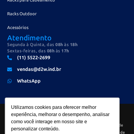
Racks Outdoor
Acessórios
Atendimento
Segunda à Quinta, das
08h
às
18h
Sextas-feiras, das
08h
às
17h
(11) 5522-2699
vendas@d2w.ind.br
WhatsApp
Utilizamos cookies para oferecer melhor
experiência, melhorar o desempenho, analisar
como você interage em nosso site e
2026 © D2W
CNPJ
· Todos os
Política de
personalizar conteúdo.
Indústria e
45.063.057/0001-
direitos
Privacidade