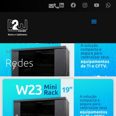
D2W
»
Redes