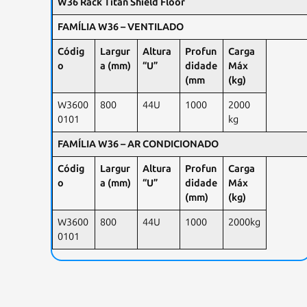
W36 Rack Titan Shield Floor
FAMÍLIA W36 – VENTILADO
Códig
Largur
Altura
Profun
Carga
o
a (mm)
“U”
didade
Máx
(mm
(kg)
W3600
800
44U
1000
2000
0101
kg
FAMÍLIA W36 – AR CONDICIONADO
Códig
Largur
Altura
Profun
Carga
o
a (mm)
“U”
didade
Máx
(mm)
(kg)
W3600
800
44U
1000
2000kg
0101