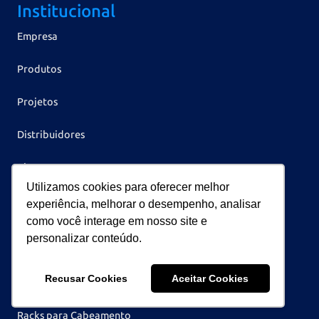
Institucional
Empresa
Produtos
Projetos
Distribuidores
Blog
Utilizamos cookies para oferecer melhor
Contato
experiência, melhorar o desempenho, analisar
Linhas de Produtos
como você interage em nosso site e
personalizar conteúdo.
Racks Servidores
Recusar Cookies
Aceitar Cookies
Racks Womer para Infraestrutura de Redes
Racks para Cabeamento