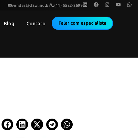
vendas@d2w.ind.br
(11) 5522-2699
Falar com especialista
Blog
Contato
2