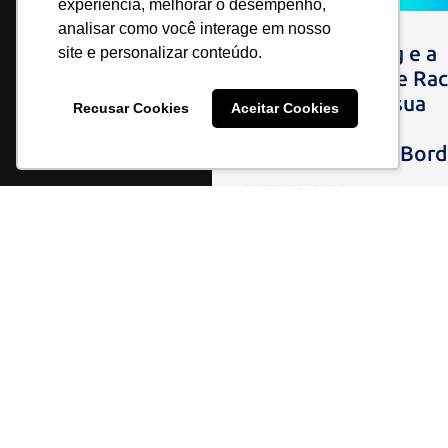
experiência, melhorar o desempenho,
analisar como você interage em nosso
Edge Computing e a
site e personalizar conteúdo.
Infraestrutura de Rac
Como Preparar sua
Recusar Cookies
Aceitar Cookies
Empresa para a
Computação de Bord
CONTINUE LENDO
O que você procura?