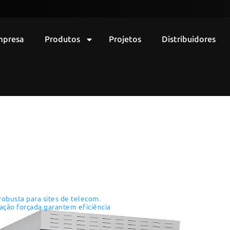
mpresa
Produtos
Projetos
Distribuidores
 Outdoor Piso T
robusta para sites de telecom.
ação forçada garantem eficiência