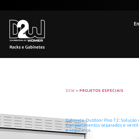
E
D2W
»
PROJETOS ESPECIAIS
Gabinete
Gabinete Outdoor Piso T2: Solução 
Compartimentos separados e ventil
e segurança.