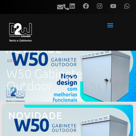
D2W
»
W50 Gabinete
Outdoor