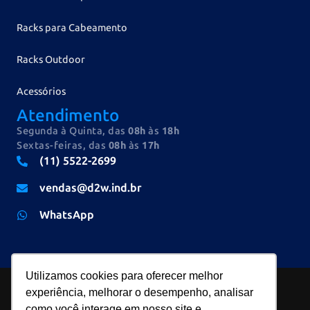
Racks para Cabeamento
Racks Outdoor
Acessórios
Atendimento
Segunda à Quinta, das
08h
às
18h
Sextas-feiras, das
08h
às
17h
(11) 5522-2699
vendas@d2w.ind.br
WhatsApp
Utilizamos cookies para oferecer melhor
experiência, melhorar o desempenho, analisar
como você interage em nosso site e