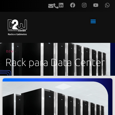
D2W
»
Rack para Data Center