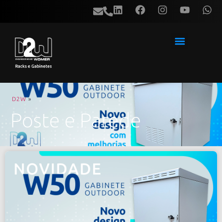
D2W
»
Poste e Parede