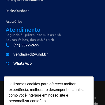
Racks Outdoor
Acessórios
Atendimento
Segunda à Quinta, das
08h
às
18h
Sextas-feiras, das
08h
às
17h
(11) 5522-2699
vendas@d2w.ind.br
WhatsApp
Utilizamos cookies para oferecer melhor
experiência, melhorar o desempenho, analisar
como você interage em nosso site e
2026 © D2W
CNPJ
· Todos os
Política de
personalizar conteúdo.
Indústria e
45.063.057/0001-
direitos
Privacidade