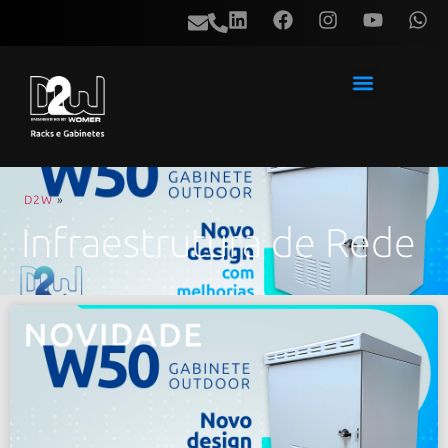
D2W
»
Infraestrutura de Rede