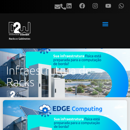
D2W
»
Infraestrutura de
Racks