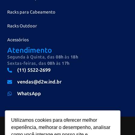
Racks para Cabeamento
Racks Outdoor
Acessórios
Atendimento
Segunda à Quinta, das
08h
às
18h
Sextas-feiras, das
08h
às
17h
(11) 5522-2699
vendas@d2w.ind.br
WhatsApp
Utilizamos cookies para oferecer melhor
experiência, melhorar o desempenho, analisar
como você interage em nosso site e