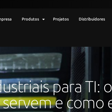
mpresa
Produtos
Projetos
Distribuidores
ustriais para TI: 
 servem e como 