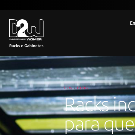
E
D2W
»
BLOG
Racks ind
para que