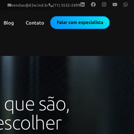
vendas@d2w.ind.br
(11) 5522-2699
Falar com especialista
Blog
Contato
o que são,
escolher